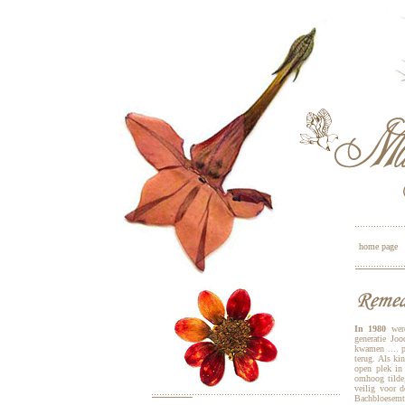
home page
In 1980
werd
generatie Jo
kwamen .... 
terug. Als ki
open plek in 
omhoog tilde,
veilig voor 
Bachbloesemth