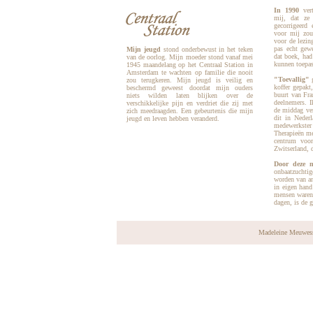
In 1990
vert
mij, dat ze
gecorrigeerd 
voor mij zou
voor de lezin
pas echt gew
Mijn jeugd
stond onderbewust in het teken
dat boek, had
van de oorlog. Mijn moeder stond vanaf mei
kunnen toepas
1945 maandelang op het Centraal Station in
Amsterdam te wachten op familie die nooit
"Toevallig"
g
zou terugkeren. Mijn jeugd is veilig en
koffer gepakt
beschermd geweest doordat mijn ouders
buurt van Fra
niets wilden laten blijken over de
deelnemers. I
verschikkelijke pijn en verdriet die zij met
de middag ver
zich meedraagden. Een gebeurtenis die mijn
dit in Neder
jeugd en leven hebben veranderd.
medewerkster
Therapieën me
centrum voor
Zwitserland, d
Door deze m
onbaatzuchtig
worden van an
in eigen hand
mensen waren 
dagen, is de 
Madeleine Meuwes